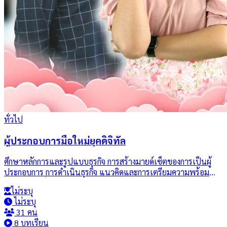
ทั่วไป
ผู้ประกอบการมือใหม่ยุคดิจิทัล
ศึกษาหลักการและรูปแบบธุรกิจ การสร้างมายด์เซ็ตของการเป็นผู้
ประกอบการ การดำเนินธุรกิจ แนวคิดและการเตรียมความพร้อม
สำหรับการเป็นผู้ประกอบการในยุคดิจิทัล และวิเคราะห์กรณีศึกษา
ไม่ระบุ
ทางธุรกิจ โดยมีการวัดผลเมื่อเสร็จสิ้นกิจกรรมเพื่อพัฒนาผู้เรียน
ไม่ระบุ
Study the principles and types of business, the
31 คน
entrepreneurial mindset, business management, the concepts
8 บทเรียน
and preparation for becoming entrepreneurs in the digital age,