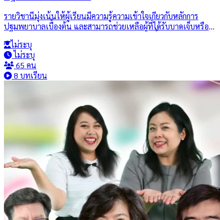
รายวิชานี้มุ่งเน้นให้ผู้เรียนมีความรู้ความเข้าใจเกี่ยวกับหลักการ
ปฐมพยาบาลเบื้องต้น และสามารถช่วยเหลือผู้ที่ได้รับบาดเจ็บหรือ
เจ็บป่วยฉุกเฉินได้อย่างถูกต้องและปลอดภัย วิชานี้ครอบคลุมถึงการ
ไม่ระบุ
ช่วยชีวิตขั้นพื้นฐาน การปฐมพยาบาลในกรณีฉุกเฉินต่าง ๆ เช่น
ไม่ระบุ
เลือดออก กระดูกหัก แผลไหม้ การหายใจผิดปกติ การได้รับสารพิษ
65 คน
และการเคลื่อนย้ายผู้บาดเจ็บอย่างเหมาะสม เพื่อเพิ่มโอกาสรอดชีวิต
8 บทเรียน
และลดความรุนแรงของการบาดเจ็บก่อนถึงมือแพทย์