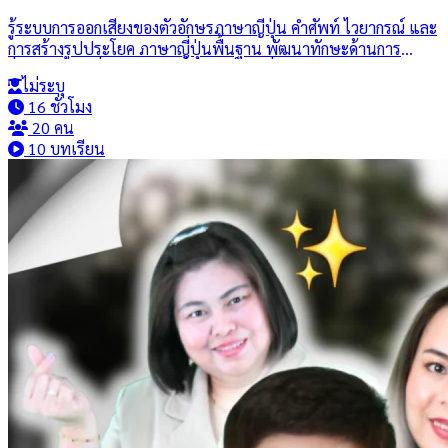
รู้ระบบการออกเสียงของตัวอักษรภาษาญี่ปุ่น คําศัพท์ ไวยากรณ์ และ
การสร้างรูปประโยค ภาษาญี่ปุ่นพื้นฐาน พัฒนาทักษะด้านการ
สื่อสารภาษาญี่ปุ่น สามารถสื่อสารภาษาญี่ปุ่นกับสถานการณ์ ในชีวิต
ไม่ระบุ
ประจําวันได้ ตลอดจนใช้ภาษากับการเรียนรู้วัฒนธรรมญี่ปุ่น
16 ชั่วโมง
ตระหนักและเห็นคุณค่าของภาษาและ วัฒนธรรมญี่ปุ่น และสามา
20 คน
รถนําความรู้ทางภาษาและวัฒนธรรมญี่ปุ่นไปประยุกต์ใช้ในการดํา
10 บทเรียน
รงชีวิต และ การประกอบอาชีพในอนาคตได้