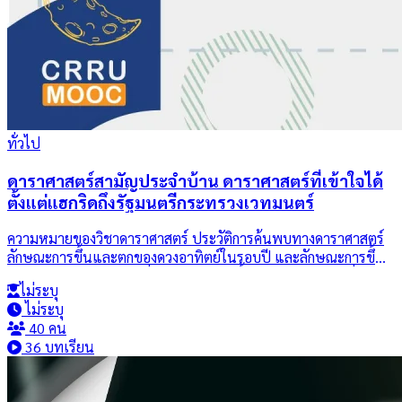
ทั่วไป
ดาราศาสตร์สามัญประจำบ้าน ดาราศาสตร์ที่เข้าใจได้
ตั้งแต่แฮกริดถึงรัฐมนตรีกระทรวงเวทมนตร์
ความหมายของวิชาดาราศาสตร์ ประวัติการค้นพบทางดาราศาสตร์
ลักษณะการขึ้นและตกของดวงอาทิตย์ในรอบปี และลักษณะการขึ้น
และตกของดวงดาวในหนึ่งวัน การดูดาวเบื้องต้น การใช้แผนที่ดาว
ไม่ระบุ
หลักการกำหนดความสว่างของดาว กล้องโทรทรรศน์ ความเข้าใจ
ไม่ระบุ
เบื้องต้นเกี่ยวกับ ระบบสุริยะ ดาวฤกษ์ ดาราจักร และเอกภพ รวมถึง
40 คน
ทฤษฎีกำเนิดเอกภพบิ๊กแบง ความเชื่อมโยงกันระหว่างดาราศาสตร์
36 บทเรียน
และโหราศาสตร์ และการวางตัวทางดาราศาสตร์ของโบราณสถาน
ต่าง ๆ ทั้งในประเทศไทยและในต่างประเทศ