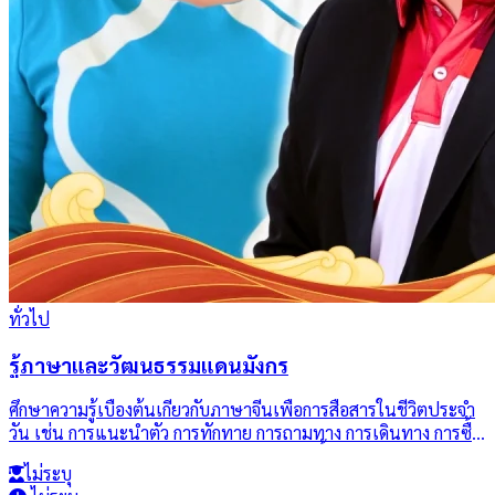
ทั่วไป
รู้ภาษาและวัฒนธรรมแดนมังกร
ศึกษาความรู้เบื้องต้นเกี่ยวกับภาษาจีนเพื่อการสื่อสารในชีวิตประจำ
วัน เช่น การแนะนำตัว การทักทาย การถามทาง การเดินทาง การซื้อ
ของ และอาหาร รวมถึงเรียนรู้วัฒนธรรมจีนพื้นฐาน เช่น ประเพณี
ไม่ระบุ
ความเชื่อ มารยาท การใช้ภาษาท่าทาง และวิถีชีวิต เพื่อส่งเสริม