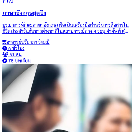
ทั่วไป
ภาษาอังกฤษสุดปัง
บูรณาการทักษะภาษาอังกฤษเพื่อเป็นเครื่องมือสําหรับการสื่อสารใน
ชีวิตประจําวันกับชาวต่างชาติในสถานการณ์ต่าง ๆ ระบุ คําศัพท์ สํา
นวน โครงสร้างประโยคพื้นฐานที่จําเป็นต่อการสื่อสาร ในชีวิตประ
อาจารย์ปรียาภา วังมณี
จําวัน ใช้ภาษาเพื่อ อธิบาย แลกเปลี่ยนข้อมูล ร้องขอ แสดงความคิด
6 ชั่วโมง
เห็น นําเสนอข้อมูล อธิบายวัฒนธรรมของประเทศที่ใช้ภาษาอังกฤษ
61 คน
Integrate English skills as the tool for daily communication
78 บทเรียน
with the non-Thai speakers in various situations. Identify basic
vocabulary, expressions, sentence structures necessary for
daily life contacts. Apply the language for explaining,
exchanging, requesting,and presenting information, expressing
opinions, and explaining the culture of the countries using
English as the native language.