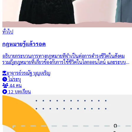
ทั่วไป
กฎหมายรู้แล้วรอด
อธิบายกระบวนการทางกฎหมายที่จำเป็นต่อการดำรงชีวิตในสังคม
รวมถึงกฎหมายที่เกี่ยวข้องกับการใช้ชีวิตในโลกออนไลน์ และระบบ
สิทธิขั้นพื้นฐานของประชาชน ตลอดจนแนวทางและวิธีปฏิบัติใน
อาจารย์วรณัฐ บุญเจริญ
การแก้ไขข้อพิพาท เพื่อนำความรู้ไปประยุกต์ใช้ในการจัดการปัญหา
ไม่ระบุ
ที่เกิดขึ้นในชีวิตประจำวันได้อย่างเหมาะสมและถูกต้องตามกฎหมาย
44 คน
12 บทเรียน