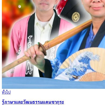
ทั่วไป
รู้ภาษาและวัฒนธรรมแดนซากุระ