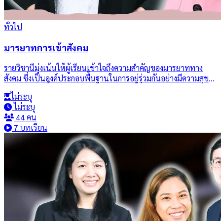
ทั่วไป
มารยาทการเข้าสังคม
รายวิชานี้มุ่งเน้นให้ผู้เรียนเข้าใจถึงความสำคัญของมารยาททาง
สังคม ซึ่งเป็นองค์ประกอบพื้นฐานในการอยู่ร่วมกันอย่างมีความสุข
ในสังคม วิชานี้จะศึกษาทฤษฎีและแนวคิดเกี่ยวกับมารยาท
ไม่ระบุ
พฤติกรรมทางสังคมที่เหมาะสม การสื่อสารที่สุภาพ รวมถึง
ไม่ระบุ
วัฒนธรรมและธรรมเนียมปฏิบัติเกี่ยวกับมารยาทในระดับท้องถิ่น
44 คน
และระดับสากล ผู้เรียนจะได้รับการฝึกฝนเพื่อสามารถนำมารยาทที่
7 บทเรียน
เหมาะสมไปปรับใช้ในชีวิตจริง ทั้งในด้านสังคมทั่วไป การทำงาน
และในระดับนานาชาติ