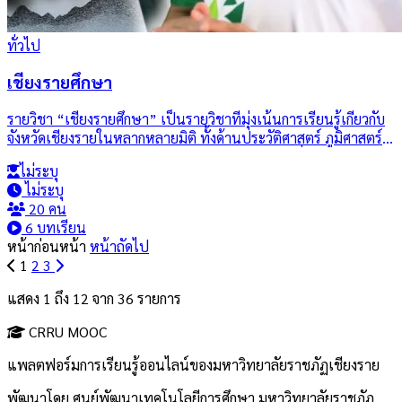
ทั่วไป
เชียงรายศึกษา
รายวิชา “เชียงรายศึกษา” เป็นรายวิชาที่มุ่งเน้นการเรียนรู้เกี่ยวกับ
จังหวัดเชียงรายในหลากหลายมิติ ทั้งด้านประวัติศาสตร์ ภูมิศาสตร์
วัฒนธรรม สังคม เศรษฐกิจ ตลอดจนภูมิปัญญาท้องถิ่น และการท่อง
ไม่ระบุ
เที่ยว ผู้เรียนจะได้เข้าใจถึงรากเหง้าและอัตลักษณ์ของท้องถิ่น รวมถึง
ไม่ระบุ
บทบาทของเชียงรายในบริบทของภูมิภาคลุ่มน้ำโขงและอาเซียน
20 คน
โดยเน้นการมีส่วนร่วมของชุมชน การอนุรักษ์ และการพัฒนาอย่าง
6 บทเรียน
ยั่งยืน
หน้าก่อนหน้า
หน้าถัดไป
1
2
3
แสดง
1
ถึง
12
จาก
36
รายการ
CRRU MOOC
แพลตฟอร์มการเรียนรู้ออนไลน์ของมหาวิทยาลัยราชภัฏเชียงราย
พัฒนาโดย ศูนย์พัฒนาเทคโนโลยีการศึกษา มหาวิทยาลัยราชภัฏ